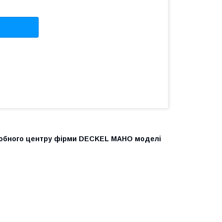
робного центру фірми
DECKEL
MAHO моделі