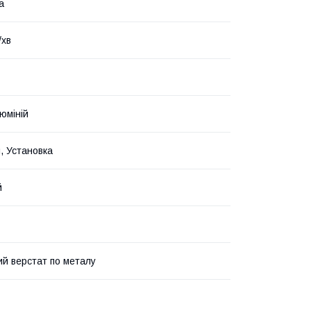
а
/хв
юміній
, Установка
й
й верстат по металу