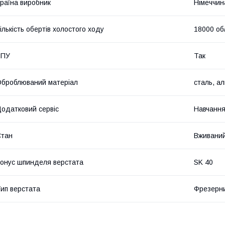
раїна виробник
Німеччин
ількість обертів холостого ходу
18000 об
ЧПУ
Так
броблюваний матеріал
сталь, ал
одатковий сервіс
Навчання
Стан
Вживани
онус шпинделя верстата
SK 40
ип верстата
Фрезерни