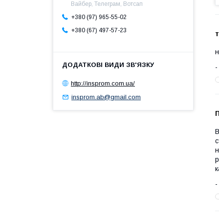
Вайбер, Телеграм, Вотсап
+380 (97) 965-55-02
+380 (67) 497-57-23
н
http://insprom.com.ua/
insprom.ab@gmail.com
В
с
н
р
к