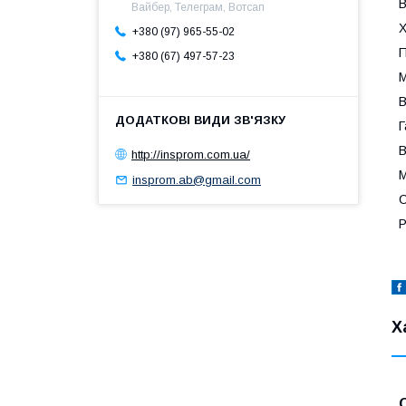
В
Вайбер, Телеграм, Вотсап
Х
+380 (97) 965-55-02
П
+380 (67) 497-57-23
М
В
Г
В
http://insprom.com.ua/
М
insprom.ab@gmail.com
С
Р
Х