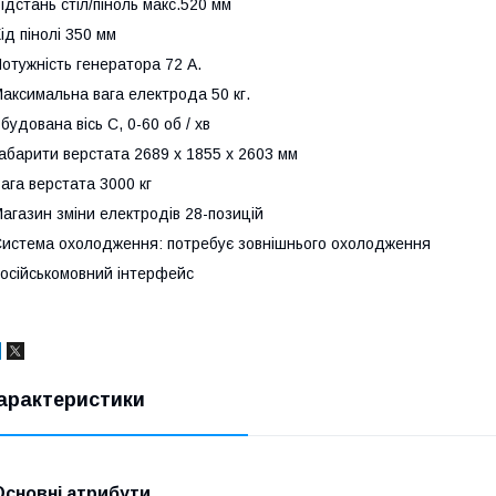
ідстань стіл/піноль макс.520 мм
ід пінолі 350 мм
отужність генератора 72 А.
аксимальна вага електрода 50 кг.
будована вісь C, 0-60 об / хв
абарити верстата 2689 x 1855 x 2603 мм
ага верстата 3000 кг
агазин зміни електродів 28-позицій
истема охолодження: потребує зовнішнього охолодження
осійськомовний інтерфейс
арактеристики
Основні атрибути