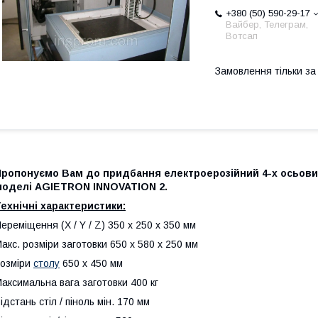
+380 (50) 590-29-17
Вайбер, Телеграм,
Вотсап
Замовлення тільки з
Пропонуємо Вам до придбання електроерозійний 4-х осьови
моделі AGIETRON INNOVATION 2.
ехнічні характеристики:
ереміщення (X / Y / Z) 350 x 250 x 350 мм
акс. розміри заготовки 650 x 580 x 250 мм
озміри
столу
650 x 450 мм
аксимальна вага заготовки 400 кг
ідстань стіл / піноль мін. 170 мм