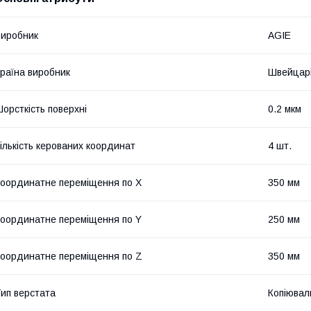
иробник
AGIE
раїна виробник
Швейцар
орсткість поверхні
0.2 мкм
ількість керованих координат
4 шт.
оординатне переміщення по Х
350 мм
оординатне переміщення по Y
250 мм
оординатне переміщення по Z
350 мм
ип верстата
Копіювал