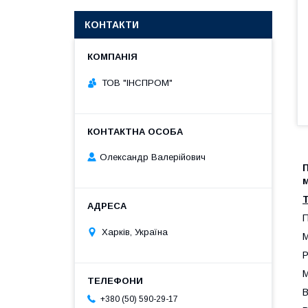
КОНТАКТИ
ТОВ "ІНСПРОМ"
Олександр Валерійович
Т
П
Харків, Україна
М
Р
М
В
+380 (50) 590-29-17