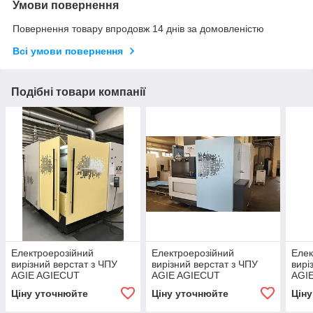
Умови повернення
Повернення товару впродовж 14 днів за домовленістю
Всі умови повернення
Подібні товари компанії
Електроерозійний
Електроерозійний
Елек
вирізний верстат з ЧПУ
вирізний верстат з ЧПУ
вирі
AGIE AGIECUT
AGIE AGIECUT
AGI
CHALLENGE 3 ECUT
PROGRESS V4
Ціну уточнюйте
Ціну уточнюйте
Цін