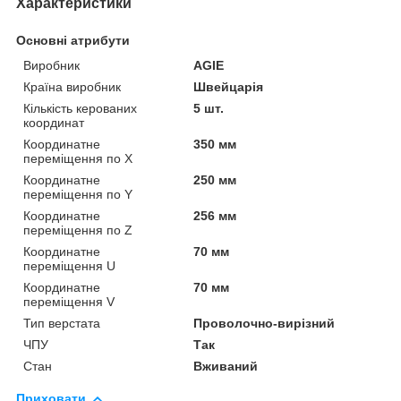
Характеристики
Основні атрибути
Виробник
AGIE
Країна виробник
Швейцарія
Кількість керованих
5 шт.
координат
Координатне
350 мм
переміщення по Х
Координатне
250 мм
переміщення по Y
Координатне
256 мм
переміщення по Z
Координатне
70 мм
переміщення U
Координатне
70 мм
переміщення V
Тип верстата
Проволочно-вирізний
ЧПУ
Так
Стан
Вживаний
Приховати