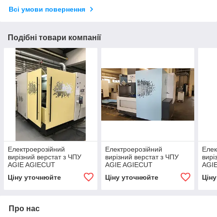
Всі умови повернення
Подібні товари компанії
Електроерозійний
Електроерозійний
Елек
вирізний верстат з ЧПУ
вирізний верстат з ЧПУ
вирі
AGIE AGIECUT
AGIE AGIECUT
AGI
CHALLENGE 3 ECUT
PROGRESS V4
Ціну уточнюйте
Ціну уточнюйте
Цін
Про нас