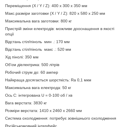
Переміщення (X / Y / Z): 400 x 300 x 350 мм
Макс.разміри заготовки (X / Y / Z): 820 x 580 x 250 мм
Максимальна вага заготовки: 800 кг
Пристрій зміни електродів: можливе дооснащення в якості
опції
Відстань стіл/піноль мин .: 170 мм
Відстань стіл/піноль макс .: 520 мм
Хід пінолі: 350 мм
Об'єм діелектрика: 500 літрів
Робочий струм до: 60 ампер
Найкраща досягається шорсткість: Ra 0,1 мкм
Максимальна вага електрода: 50 кг
Ось C: інтегрована U = 0-100 об / хв
Вага верстата: 3830 кг
Розміри верстата: 1410 x 2460 x 2660 мм
Система охолодження: потребує зовнішнього охолодження
Російськомовний інтерфейс