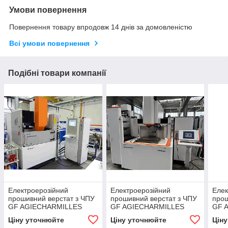
Умови повернення
Повернення товару впродовж 14 днів за домовленістю
Всі умови повернення
Подібні товари компанії
Електроерозійний
Електроерозійний
Елек
прошивний верстат з ЧПУ
прошивний верстат з ЧПУ
прош
GF AGIECHARMILLES
GF AGIECHARMILLES
GF 
AGIETRON SPIRIT 3
FORM 300
FOR
Ціну уточнюйте
Ціну уточнюйте
Цін