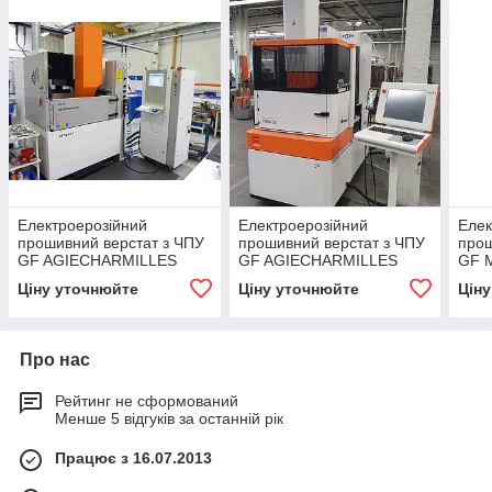
Електроерозійний
Електроерозійний
Елек
прошивний верстат з ЧПУ
прошивний верстат з ЧПУ
прош
GF AGIECHARMILLES
GF AGIECHARMILLES
GF M
AGIETRON SPIRIT 3
FORM 20
FOR
Ціну уточнюйте
Ціну уточнюйте
Цін
Про нас
Рейтинг не сформований
Менше 5 відгуків за останній рік
Працює з 16.07.2013