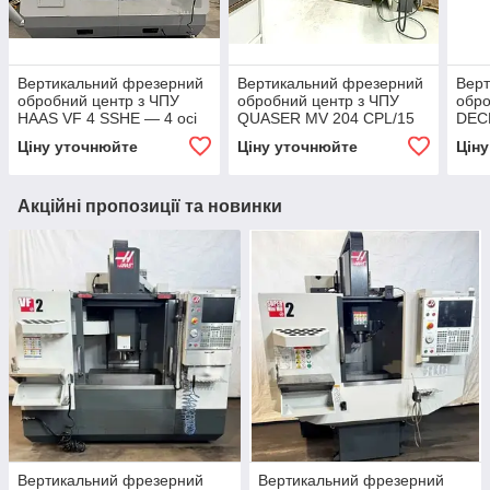
Вертикальний фрезерний
Вертикальний фрезерний
Вер
обробний центр з ЧПУ
обробний центр з ЧПУ
обро
HAAS VF 4 SSHE — 4 осі
QUASER MV 204 CPL/15
DEC
V
Ціну уточнюйте
Ціну уточнюйте
Цін
Акційні пропозиції та новинки
Вертикальний фрезерний
Вертикальний фрезерний