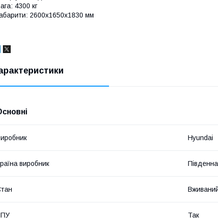
ага: 4300 кг
абарити: 2600х1650х1830 мм
арактеристики
Основні
иробник
Hyundai
раїна виробник
Південна
Стан
Вживани
ЧПУ
Так