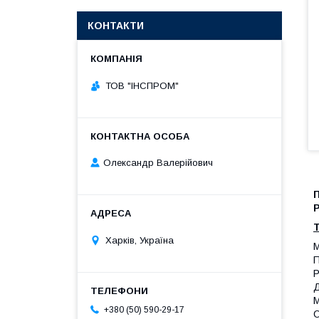
КОНТАКТИ
ТОВ "ІНСПРОМ"
Олександр Валерійович
П
Р
Т
Харків, Україна
М
П
Р
Д
М
+380 (50) 590-29-17
О