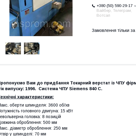
+380 (50) 590-29-17
Вайбер, Телеграм,
Вотсап
Замовлення тільки з
ропонуємо Вам до придбання Токарний верстат із ЧПУ фірми
ік випуску: 1996. Система ЧПУ Siemens 840 C.
ехнічні характеристики:
акс. оберти шпинделя: 3600 об/хв
отужність головного двигуна: 15 кВт
евольверна головка: 8 позицій
овжина оброблення: 500 мм
акс. діаметр оброблення: 250 мм
твір у шпинделі: 70 мм