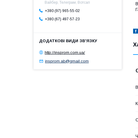
Вайбер, Телеграм, Вотсап
В
Г
+380 (97) 965-55-02
+380 (67) 497-57-23
Х
http://insprom.com.ua/
insprom.ab@gmail.com
В
К