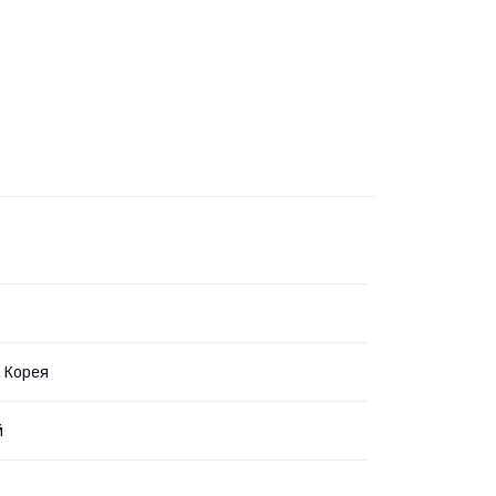
 Корея
й