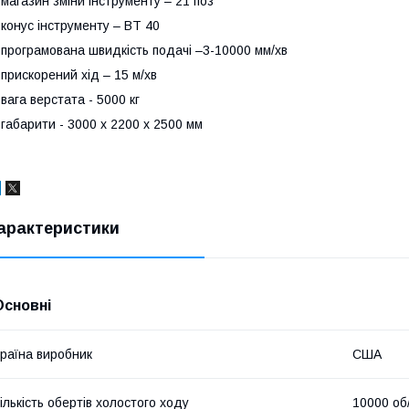
 магазин зміни інструменту – 21 поз
 конус інструменту – BT 40
 програмована швидкість подачі –3-10000 мм/хв
 прискорений хід – 15 м/хв
 вага верстата - 5000 кг
 габарити - 3000 x 2200 x 2500 мм
арактеристики
Основні
раїна виробник
США
ількість обертів холостого ходу
10000 об