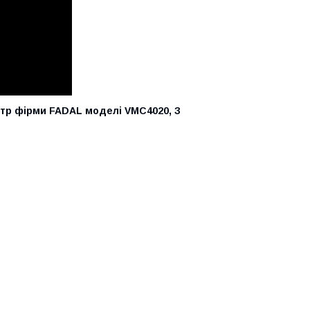
тр фірми
FADAL
моделі
VMC4020, З