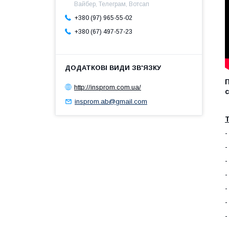
Вайбер, Телеграм, Вотсап
+380 (97) 965-55-02
+380 (67) 497-57-23
http://insprom.com.ua/
insprom.ab@gmail.com
Т
-
-
-
-
-
-
-