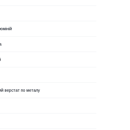
юміній
а
й
й верстат по металу