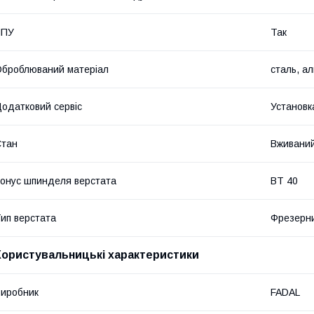
ЧПУ
Так
броблюваний матеріал
сталь, ал
одатковий сервіс
Установк
Стан
Вживани
онус шпинделя верстата
BT 40
ип верстата
Фрезерни
Користувальницькі характеристики
иробник
FADAL