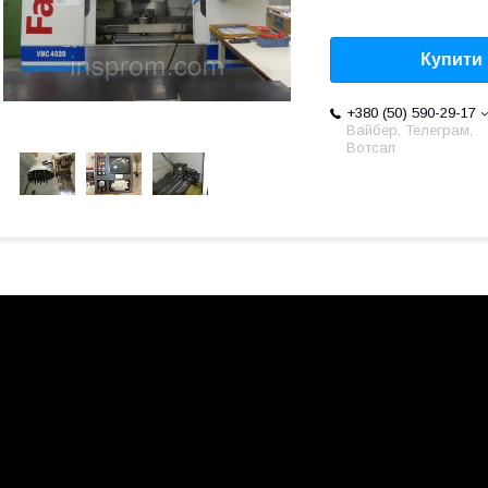
Купити
+380 (50) 590-29-17
Вайбер, Телеграм,
Вотсап